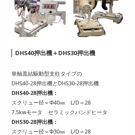
DHS40押出機＋DHS30押出機
単軸直結駆動型支柱タイプの
DHS40-28押出機とDHS30-28押出機
DHS40-28押出機：
スクリュー径＝Φ40㎜ L/D＝28
7.5kwモータ セラミックバンドヒータ
DHS30-28押出機：
スクリュー径＝Φ30㎜ L/D＝28