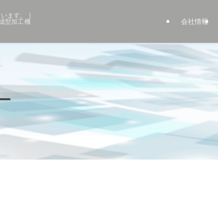
います。 |
会社情報
成型加工機
ー