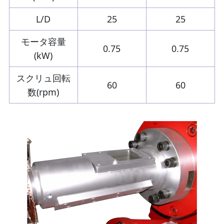
L/D
25
25
モータ容量
0.75
0.75
(kW)
スクリュ回転
60
60
数(rpm)