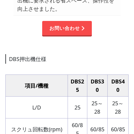
出機に要求される省スペース、操作性を
向上させました。
お問い合わせ
DBS押出機仕様
DBS2
DBS3
DBS4
項目/機種
5
0
0
25～
25～
L/D
25
28
28
60/8
スクリュ回転数(rpm)
60/85
60/85
5