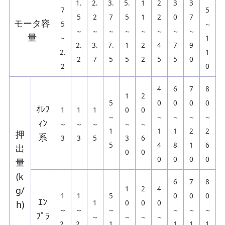
1.
2.
3.
5.
1
2
3
3
7
5
5
2
7
5
1
2
0
7
モータ容
5
～
～
～
～
～
～
～
～
～
量
~
1
2.
3.
7.
1
2
4
7
9
2.
1
2
7
5
5
2
5
5
0
2
0
4
6
7
8
1
2
5
0
0
0
0
ｵﾚﾌ
1
1
1
0
0
～
～
～
～
～
ｨﾝ
～
～
～
～
～
1
1
1
2
2
押
系
3
3
5
3
6
5
4
8
1
6
出
0
0
0
0
0
0
量
(k
6
7
8
g/
1
2
4
1
1
5
0
0
0
ｴﾝ
h)
1
0
0
0
～
～
～
～
～
～
ﾌﾟﾗ
～
～
～
～
2.
2.
1
1
1
1