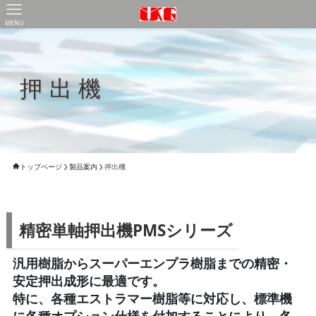
MENU
押出機
トップページ
製品案内
押出機
精密単軸押出機PMSシリーズ
汎用樹脂からスーパーエンプラ樹脂までの精密・
安定押出成形に最適です。
特に、各種エストラマー樹脂等に対応し、標準機
に各種オプション仕様を付加することにより、各