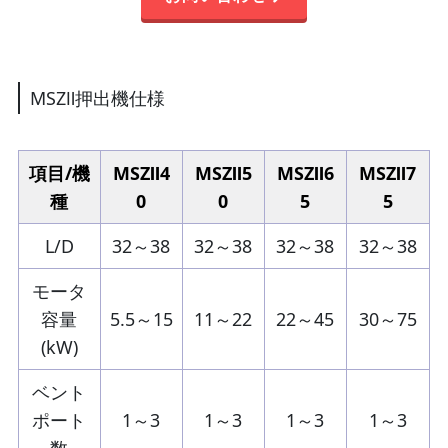
MSZⅡ押出機仕様
項目/機
MSZⅡ4
MSZⅡ5
MSZⅡ6
MSZⅡ7
種
0
0
5
5
L/D
32～38
32～38
32～38
32～38
モータ
容量
5.5～15
11～22
22～45
30～75
(kW)
ベント
ポート
1～3
1～3
1～3
1～3
数